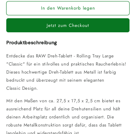
Menge
Menge
In den Warenkorb legen
für
für
RAW
RAW
Classic
Classic
Jetzt zum Checkout
Large
Large
Rolling
Rolling
Tray
Tray
Produktbeschreibung
Entdecke das RAW Dreh-Tablett - Rolling Tray Large
"Classic" für ein stilvolles und praktisches Raucherlebnis!
Dieses hochwertige Dreh-Tablett aus Metall ist farbig
bedruckt und überzeugt mit seinem eleganten
Classic Design.
Mit den Maßen von ca. 27,5 x 17,5 x 2,5 cm bietet es
ausreichend Platz für all deine Drehutensilien und hält
deinen Arbeitsplatz ordentlich und organisiert. Die
robuste Metallkonstruktion sorgt dafür, dass das Tablett
langlebig und widerstandsfähig ist.