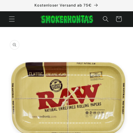
Direkt
Kostenloser Versand ab 75€
zum
Inhalt
Warenkorb
oduktinformationen
ringen