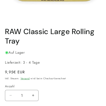
Medien
1
RAW Classic Large Rolling
in
Modal
öffnen
Tray
Auf Lager
Lieferzeit: 3 - 4 Tage
Normaler
9,95€ EUR
Preis
Inkl. Steuern.
Versand
wird beim Checkout berechnet
Anzahl
Verringere
Erhöhe
die
die