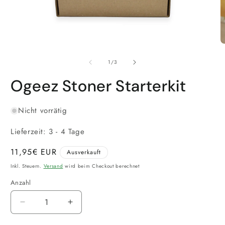
Medien
M
1
2
von
in
in
1
/
3
Modal
M
öffnen
ö
Ogeez Stoner Starterkit
Nicht vorrätig
Lieferzeit: 3 - 4 Tage
Normaler
11,95€ EUR
Ausverkauft
Preis
Inkl. Steuern.
Versand
wird beim Checkout berechnet
Anzahl
Verringere
Erhöhe
die
die