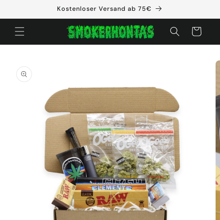
Direkt
Kostenloser Versand ab 75€
zum
Inhalt
Warenkorb
oduktinformationen
ringen