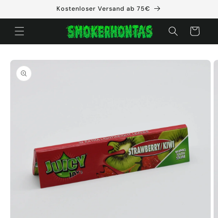
Direkt
Kostenloser Versand ab 75€
zum
Inhalt
Warenkorb
oduktinformationen
ringen