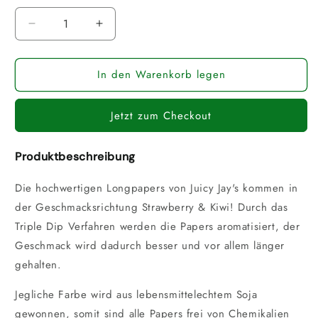
Verringere
Erhöhe
die
die
Menge
Menge
In den Warenkorb legen
für
für
Juicy
Juicy
Jay&#39;s
Jay&#39;s
Jetzt zum Checkout
Strawberry
Strawberry
&amp;
&amp;
Kiwi
Kiwi
Produktbeschreibung
King
King
Size
Size
Die hochwertigen Longpapers von Juicy Jay's kommen in
Slim
Slim
der Geschmacksrichtung Strawberry & Kiwi! Durch das
Longpapers
Longpapers
Triple Dip Verfahren werden die Papers aromatisiert, der
Geschmack wird dadurch besser und vor allem länger
gehalten.
Jegliche Farbe wird aus lebensmittelechtem Soja
gewonnen, somit sind alle Papers frei von Chemikalien