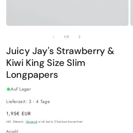
Medien
M
1
2
von
in
in
1
/
2
Modal
M
öffnen
ö
Juicy Jay's Strawberry &
Kiwi King Size Slim
Longpapers
Auf Lager
Lieferzeit: 3 - 4 Tage
Normaler
1,95€ EUR
Preis
Inkl. Steuern.
Versand
wird beim Checkout berechnet
Anzahl